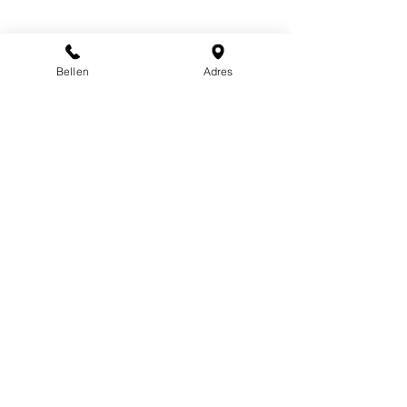
Bellen
Adres
Neem contact met
ons op
Tel:
0115 - 69 14 19
Email:
info@verhelsttechniek.nl
Zandstraat 219,
4551 LG, Sas van Gent
Voornaam
*