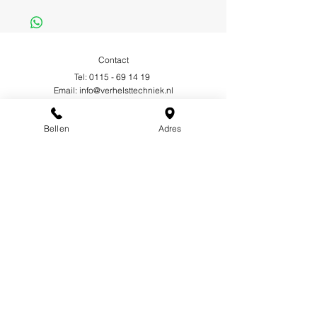
Contact
Tel:
0115 - 69 14 19
Email:
info@verhelsttechniek.nl
Bellen
Adres
Zandstraat 219,
4551 LG, Sas van Gent
Openingstijden
Maandag - Vrijdag: 06:00 - 18:00
Zaterdag: 07:00 - 18:00
Zondag: Gesloten
Voorwaarden
Metaalunievoorwaarden
Privacybeleid
Cookiebeleid