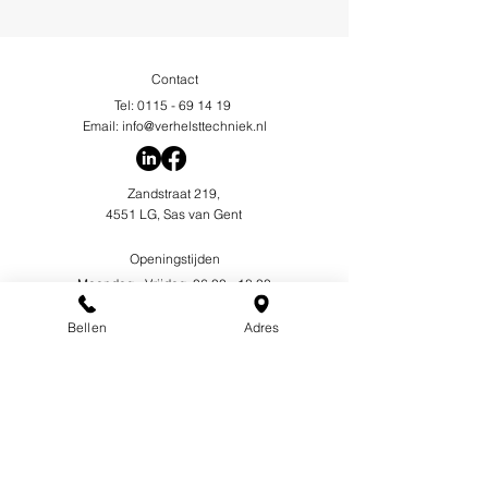
Contact
Tel:
0115 - 69 14 19
Email:
info@verhelsttechniek.nl
Zandstraat 219,
4551 LG, Sas van Gent
Openingstijden
Maandag - Vrijdag: 06:00 - 18:00
Zaterdag: 07:00 - 18:00
Zondag: Gesloten
Bellen
Adres
Voorwaarden
Metaalunievoorwaarden
Privacybeleid
Cookiebeleid